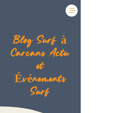
Blog Surf à
Carcans Actu
et
Événements
Surf