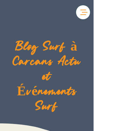
Blog Surf à
Carcans Actu
et
Événements
Surf